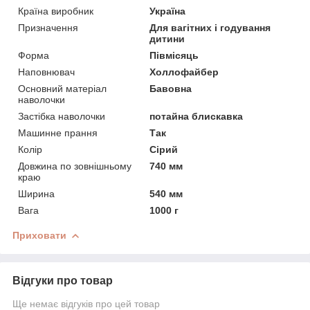
Країна виробник
Україна
Призначення
Для вагітних і годування
дитини
Форма
Півмісяць
Наповнювач
Холлофайбер
Основний матеріал
Бавовна
наволочки
Застібка наволочки
потайна блискавка
Машинне прання
Так
Колір
Сірий
Довжина по зовнішньому
740 мм
краю
Ширина
540 мм
Вага
1000 г
Приховати
Відгуки про товар
Ще немає відгуків про цей товар