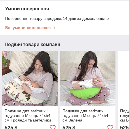
Умови повернення
Повернення товару впродовж 14 днів за домовленістю
Всі умови повернення
Подібні товари компанії
Подушка для вагітних і
Подушка для вагітних і
Поду
годування Місяць 74х54
годування Місяць 74х54
году
см Троянди та метелики
см Зелена
см 
525
525
525
₴
₴