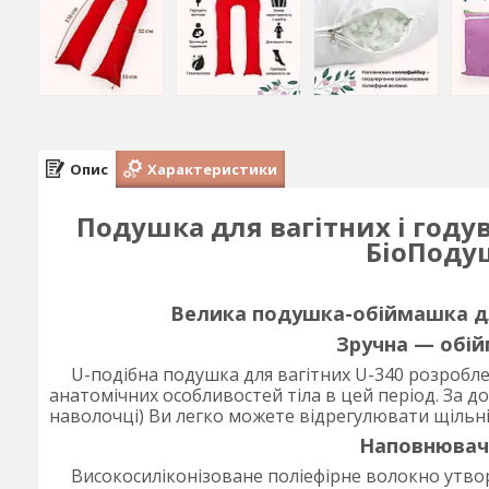
Опис
Характеристики
Подушка для вагітних і году
БіоПоду
Велика подушка-обіймашка дл
Зручна — обійм
U-подібна подушка для вагітних U-340 розроблен
анатомічних особливостей тіла в цей період. За 
наволочці) Ви легко можете відрегулювати щільні
Наповнювач
Високосиліконізоване поліефірне волокно утво