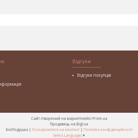
ію
Відгуки
Відгуки покупців
інформація
Сайт створений на маркетплейсі
Prom.ua
Продавець на Bigl.ua
БіоПодушка |
Поскаржитися на контент
|
Політика конфіденційності
Select Language
▼