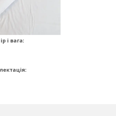
р і вага:
лектація: