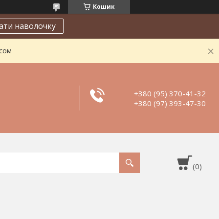
Кошик
ати наволочку
асом
+380 (95) 370-41-32
+380 (97) 393-47-30