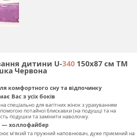
вання дитини U-
340
150х87 см ТМ
шка Червона
я комфортного сну та відпочинку
ає Вас з усіх боків
а спеціально для вагітних жінок з урахуванням
допомогою потайної блискавки (на подушці та на
сть подушки та замінити наволочку.
 — холлофайбер
рює м'який та пружний наповнювач, дуже приємний на