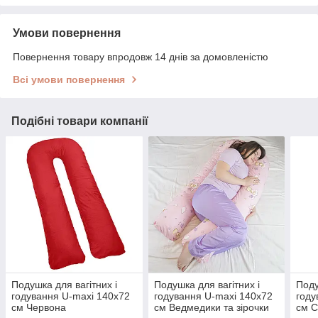
Умови повернення
Повернення товару впродовж 14 днів за домовленістю
Всі умови повернення
Подібні товари компанії
Подушка для вагітних і
Подушка для вагітних і
Поду
годування U-maxi 140х72
годування U-maxi 140х72
году
см Червона
см Ведмедики та зірочки
см 