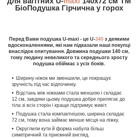
для вагітних U-
maxi
140х72 см ТМ
БіоПодушка Гірчична у горох
Перед Вами подушка U-maxi - це U-
340
з деякими
вдосконаленнями, які нам підказали наші покупці
внаслідок опитування.
Довжина подушки 140 см,
тому людину невеликого та середнього зросту
подушка обіймає з усіх боків.
Ширину ніжок ми зменшили, це покращує
зручність під час відпочинку.
Відстань між ніжками стала меншою і складає
12 см, завдяки цьому подушка добре прилягає до
тіла зі всіх сторін і краще підтримує живіт.
Подушка стала компактнішою, ширина складає
72 см, тому вона займає менше місця на ліжку.
Округлили кути й форма набула більш
симетричний та приємний вигляд.