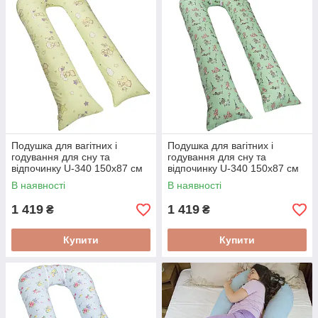
Подушка для вагітних і
Подушка для вагітних і
годування для сну та
годування для сну та
відпочинку U-340 150х87 см
відпочинку U-340 150х87 см
Ведмедики та зірочки на
Песики на бірюзовому
В наявності
В наявності
салатовому
1 419
1 419
₴
₴
Купити
Купити