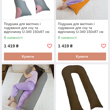
Подушка для вагітних і
Подушка для вагітних і
годування для сну та
годування для сну та
відпочинку U-340 150х87 см
відпочинку U-340 150х87 см
Котики на сіро-рожевому
Помаранчева
В наявності
В наявності
1 419
1 419
₴
₴
Купити
Купити