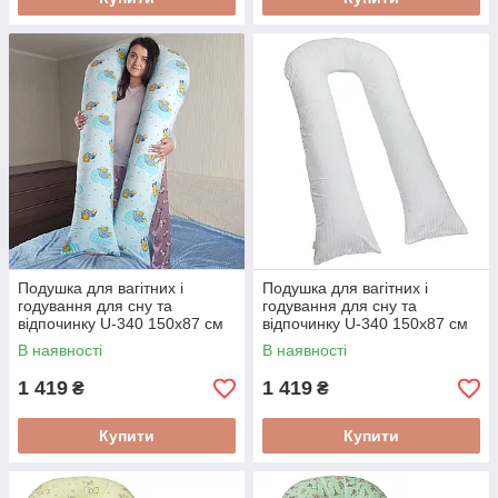
Подушка для вагітних і
Подушка для вагітних і
годування для сну та
годування для сну та
відпочинку U-340 150х87 см
відпочинку U-340 150х87 см
Ведмедики на блакитному
Біла у смужку
В наявності
В наявності
1 419
1 419
₴
₴
Купити
Купити